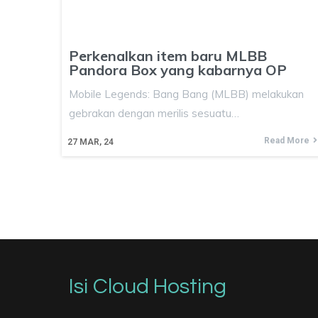
Perkenalkan item baru MLBB
Pandora Box yang kabarnya OP
Mobile Legends: Bang Bang (MLBB) melakukan
gebrakan dengan merilis sesuatu…
Read More
27
MAR, 24
Isi Cloud Hosting