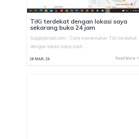
TiKi terdekat dengan lokasi saya
sekarang buka 24 jam
Supplybraid.com - Cara menemukan TiKi terdekat
dengan lokasi saya saat…
Read More
28
MAR, 24