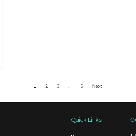
1
2
3
…
6
Next
Quick Links
G
1,