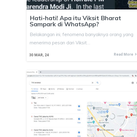
Hati-hati! Apa itu Viksit Bharat
Sampark di WhatsApp?
Belakangan ini, fenomena banyaknya orang yang
menerima pesan dari Viksit…
Read More
30
MAR, 24