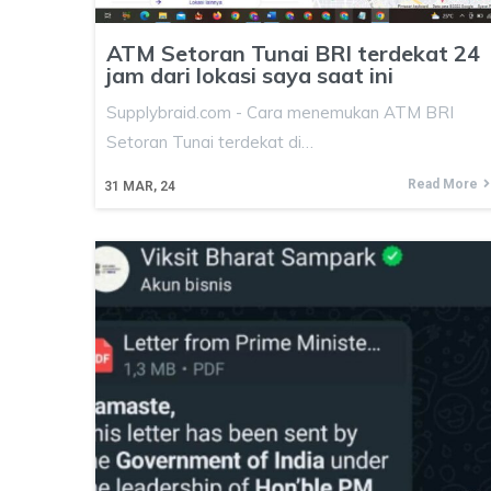
ATM Setoran Tunai BRI terdekat 24
jam dari lokasi saya saat ini
Supplybraid.com - Cara menemukan ATM BRI
Setoran Tunai terdekat di…
Read More
31
MAR, 24