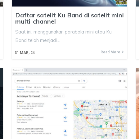
Daftar satelit Ku Band di satelit mini
multi-channel
Saat ini, menggunakan parabola mini atau Ku
Band telah menjadi…
Read More
31
MAR, 24