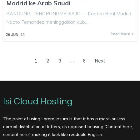
Madrid ke Arab Saudi
BANDUNG, TEROPONGMEDIA.ID — Kapten Real Madrid
Nacho Fernandez meninggalkan klub…
Read More
26
JUN, 24
1
2
3
…
6
Next
Isi Cloud Hosting
The point of using Lorem Ipsum is that it has a more-or-less
normal distribution of letters, as opposed to using 'Content here,
content here', making it look like readable English.