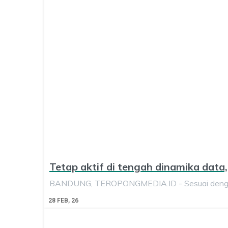
Tetap aktif di tengah dinamika dat
BANDUNG, TEROPONGMEDIA.ID - Sesuai dengan
28
FEB, 26