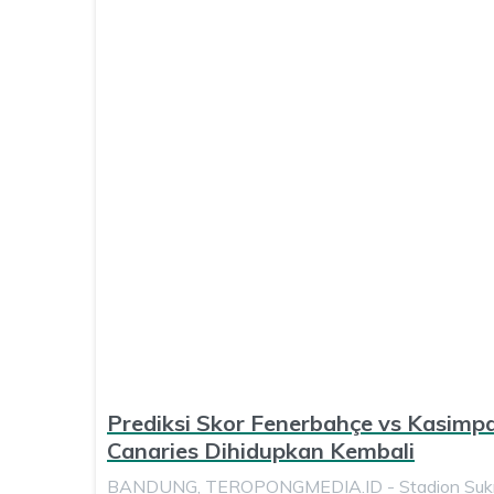
Prediksi Skor Fenerbahçe vs Kasimp
Canaries Dihidupkan Kembali
BANDUNG, TEROPONGMEDIA.ID - Stadion Sukru 