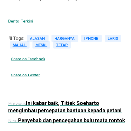
Berita Terkini
🔖Tags:
ALASAN
HARGANYA
IPHONE
LARIS
MAHAL
MESKI
TETAP
Share on Facebook
Share on Twitter
Ini kabar baik, Titiek Soeharto
Previous
mengimbau percepatan bantuan kepada petani
Penyebab dan pencegahan bulu mata rontok
Next