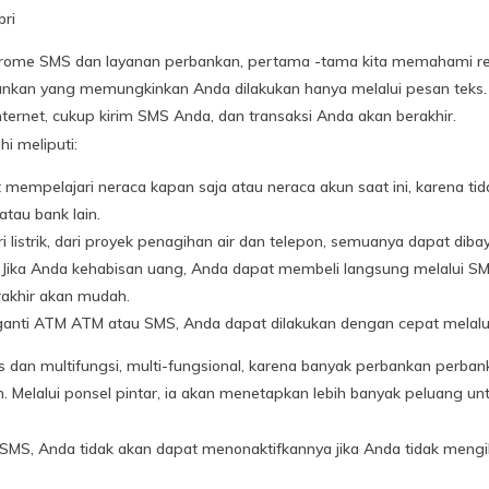
ri
me SMS dan layanan perbankan, pertama -tama kita memahami reke
bankan yang memungkinkan Anda dilakukan hanya melalui pesan teks.
ternet, cukup kirim SMS Anda, dan transaksi Anda akan berakhir.
i meliputi:
 mempelajari neraca kapan saja atau neraca akun saat ini, karena ti
 atau bank lain.
 listrik, dari proyek penagihan air dan telepon, semuanya dapat diba
: Jika Anda kehabisan uang, Anda dapat membeli langsung melalui SM
erakhir akan mudah.
gganti ATM ATM atau SMS, Anda dapat dilakukan dengan cepat melalu
dan multifungsi, multi-fungsional, karena banyak perbankan perb
 Melalui ponsel pintar, ia akan menetapkan lebih banyak peluang un
SMS, Anda tidak akan dapat menonaktifkannya jika Anda tidak mengi