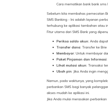
Cara mematikan bank bank sms b
Sebelum kita membahas pemecatan Bro
SMS Banking - Ini adalah layanan per
terhubung ke aplikasi tambahan atau in
Fitur utama dari SMS Bank yang dipenuh
Periksa saldo akun
: Anda dapat
Transfer dana
: Transfer ke Brie
Membayar
: Untuk membayar dari
Paket Pinjaman dan Informasi
Lihat mutasi akun
: Transaksi t
Ubah pin
: Jika Anda ingin men
Namun, pada waktunya, yang kompleks 
perbankan SMS bagi banyak pelanggan.
akses mudah ke aplikasi ini.
Jika Anda mulai merasakan perbankan 