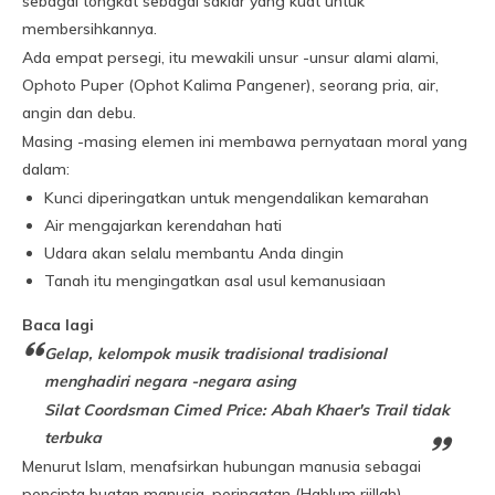
sebagai tongkat sebagai saklar yang kuat untuk
membersihkannya.
Ada empat persegi, itu mewakili unsur -unsur alami alami,
Ophoto Puper (Ophot Kalima Pangener), seorang pria, air,
angin dan debu.
Masing -masing elemen ini membawa pernyataan moral yang
dalam:
Kunci diperingatkan untuk mengendalikan kemarahan
Air mengajarkan kerendahan hati
Udara akan selalu membantu Anda dingin
Tanah itu mengingatkan asal usul kemanusiaan
Baca lagi
Gelap, kelompok musik tradisional tradisional
menghadiri negara -negara asing
Silat Coordsman Cimed Price: Abah Khaer's Trail tidak
terbuka
Menurut Islam, menafsirkan hubungan manusia sebagai
pencipta buatan manusia, peringatan (Hablum riillah).