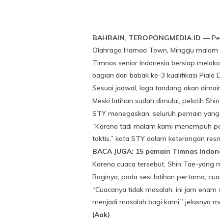
BAHRAIN, TEROPONGMEDIA.ID
— Pel
Olahraga Hamad Town, Minggu malam (6/
Timnas senior Indonesia bersiap melak
bagian dari babak ke-3 kualifikasi Piala 
Sesuai jadwal, laga tandang akan dimai
Meski latihan sudah dimulai, pelatih 
STY menegaskan, seluruh pemain yang di
“Karena tadi malam kami menempuh perja
taktis,” kata STY dalam keterangan res
BACA JUGA: 15 pemain Timnas Indone
Karena cuaca tersebut, Shin Tae-yong 
Baginya, pada sesi latihan pertama, cua
“Cuacanya tidak masalah, ini jam enam 
menjadi masalah bagi kami,” jelasnya m
(Aak)