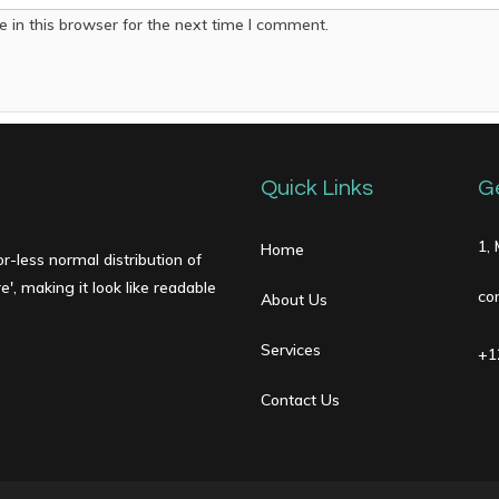
 in this browser for the next time I comment.
Quick Links
G
1,
Home
r-less normal distribution of
', making it look like readable
co
About Us
Services
+1
Contact Us