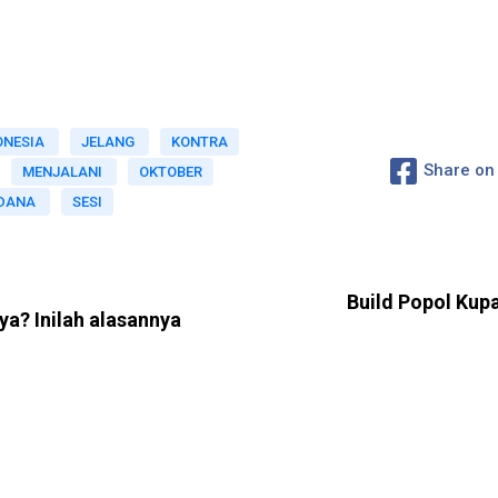
ONESIA
JELANG
KONTRA
Share on
MENJALANI
OKTOBER
DANA
SESI
Build Popol Ku
a? Inilah alasannya