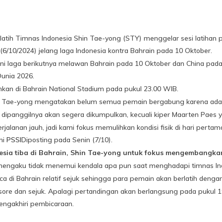
atih Timnas Indonesia Shin Tae-yong (STY) menggelar sesi latihan
10/2024) jelang laga Indonesia kontra Bahrain pada 10 Oktober.
oni laga berikutnya melawan Bahrain pada 10 Oktober dan China pada
Dunia 2026.
nkan di Bahrain National Stadium pada pukul 23.00 WIB.
Shin Tae-yong mengatakan belum semua pemain bergabung karena ada
panggilnya akan segera dikumpulkan, kecuali kiper Maarten Paes ya
lanan jauh, jadi kami fokus memulihkan kondisi fisik di hari pertam
mi
PSSI
Diposting pada Senin (7/10).
sia tiba di Bahrain, Shin Tae-yong untuk fokus mengembangkan
mengaku tidak menemui kendala apa pun saat menghadapi timnas Ind
ca di Bahrain relatif sejuk sehingga para pemain akan berlatih dengan
sore dan sejuk. Apalagi pertandingan akan berlangsung pada pukul 19
engakhiri pembicaraan.