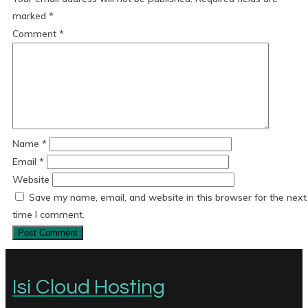
marked
*
Comment
*
Name
*
Email
*
Website
Save my name, email, and website in this browser for the next
time I comment.
Isi Cloud Hosting