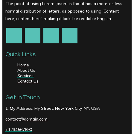
The point of using Lorem Ipsum is that it has a more-or-less
normal distribution of letters, as opposed to using 'Content
here, content here', making it look like readable English.
Quick Links
Home
About Us
Services
Contact Us
Get In Touch
1, My Address, My Street, New York City, NY, USA
contact@domain.com
+1234567890