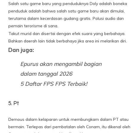
Salah satu game baru yang penduduknya Doly adalah boneka
penduduk adalah bahwa salah satu game baru akan dimulai,
terutama dalam kecerdasan gudang gratis. Polusi audio dan
pemain terorisme di sana.
Takut murid dan disertai dengan efek suara yang berbahaya.
Bahkan daerah lain tidak berbahaya jika area ini melarikan diri.
Dan juga:
Epurus akan mengambil bagian
dalam tanggal 2026
5 Daftar FPS FPS Terbaik!
5. Pt
Demous dalam kelaparan untuk membungkam dalam PT atau
bermain. Terlepas dari pembatalan oleh Conam, itu dikenal oleh