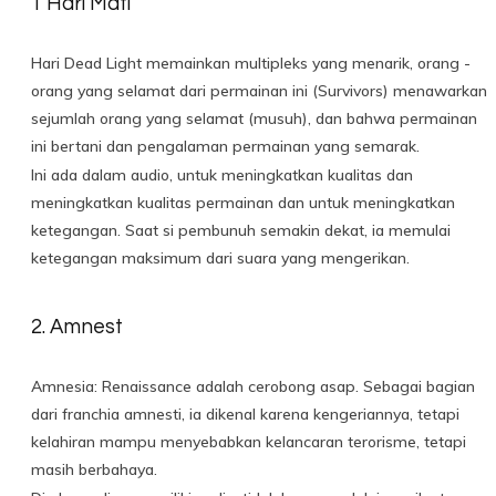
1 Hari Mati
Hari Dead Light memainkan multipleks yang menarik, orang -
orang yang selamat dari permainan ini (Survivors) menawarkan
sejumlah orang yang selamat (musuh), dan bahwa permainan
ini bertani dan pengalaman permainan yang semarak.
Ini ada dalam audio, untuk meningkatkan kualitas dan
meningkatkan kualitas permainan dan untuk meningkatkan
ketegangan. Saat si pembunuh semakin dekat, ia memulai
ketegangan maksimum dari suara yang mengerikan.
2. Amnest
Amnesia: Renaissance adalah cerobong asap. Sebagai bagian
dari franchia amnesti, ia dikenal karena kengeriannya, tetapi
kelahiran mampu menyebabkan kelancaran terorisme, tetapi
masih berbahaya.