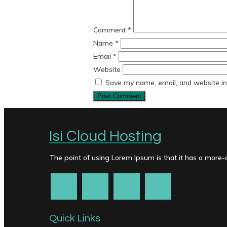
Comment
*
Name
*
Email
*
Website
Save my name, email, and website in 
Isi Cloud Hosting
The point of using Lorem Ipsum is that it has a more-or
Quick Links