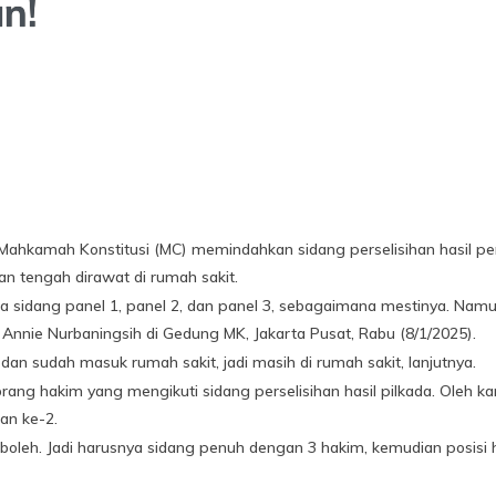
n!
ahkamah Konstitusi (MC) memindahkan sidang perselisihan hasil pem
n tengah dirawat di rumah sakit.
a sidang panel 1, panel 2, dan panel 3, sebagaimana mestinya. Namun
i Annie Nurbaningsih di Gedung MK, Jakarta Pusat, Rabu (8/1/2025).
n sudah masuk rumah sakit, jadi masih di rumah sakit, lanjutnya.
ng hakim yang mengikuti sidang perselisihan hasil pilkada. Oleh kare
an ke-2.
ak boleh. Jadi harusnya sidang penuh dengan 3 hakim, kemudian posisi 