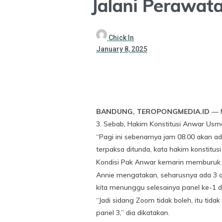
Jalani Perawata
Chick In
January 8, 2025
BANDUNG, TEROPONGMEDIA.ID
— M
3. Sebab, Hakim Konstitusi Anwar Usma
“Pagi ini sebenarnya jam 08.00 akan ad
terpaksa ditunda, kata hakim konstitus
Kondisi Pak Anwar kemarin memburuk da
Annie mengatakan, seharusnya ada 3 ora
kita menunggu selesainya panel ke-1 d
“Jadi sidang Zoom tidak boleh, itu tid
panel 3,” dia dikatakan.