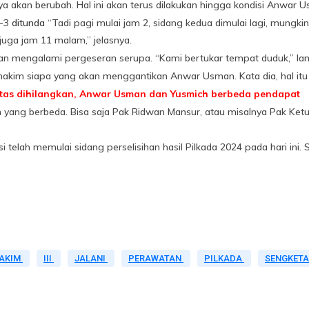
a akan berubah. Hal ini akan terus dilakukan hingga kondisi Anwar 
e-3
ditunda
“Tadi pagi mulai jam 2, sidang kedua dimulai lagi, mungki
 juga jam 11 malam,” jelasnya.
 akan mengalami pergeseran serupa. “Kami bertukar tempat duduk,” lan
kim siapa yang akan menggantikan Anwar Usman. Kata dia, hal itu
atas dihilangkan, Anwar Usman dan Yusmich berbeda pendapat
 yang berbeda. Bisa saja Pak Ridwan Mansur, atau misalnya Pak Ketua,
telah memulai sidang perselisihan hasil Pilkada 2024 pada hari ini. S
AKIM
III
JALANI
PERAWATAN
PILKADA
SENGKET