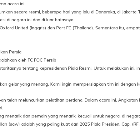
ma acara ini.
kan secara resmi, beberapa hari yang lalu di Danaraka, di Jakarta T
asi di negara ini dan di luar batasnya.
 Oxford United (Inggris) dan Port FC (Thailand). Sementara itu, empat
lkan Persia
kalahkan oleh FC FOC Persib
otoritasnya tentang kepresidenan Piala Resmi. Untuk melakukan ini, in
n gelar yang menang. Kami ingin mempersiapkan tim ini dengan kompe
iapan telah meluncurkan pelatihan perdana. Dalam acara ini, Angkat
i.
ng menarik dan pemain yang menarik, kecuali untuk negara, di negara i
lah (saw) adalah yang paling kuat dari 2025 Piala Presiden. Cap. (RF