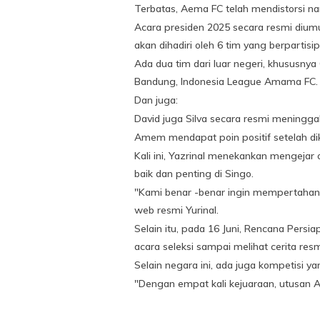
Terbatas, Aema FC telah mendistorsi na
Acara presiden 2025 secara resmi diumum
akan dihadiri oleh 6 tim yang berpartisip
Ada dua tim dari luar negeri, khususnya
Bandung, Indonesia League Amama FC.
Dan juga:
David juga Silva secara resmi meningga
Amem mendapat poin positif setelah di
Kali ini, Yazrinal menekankan mengejar 
baik dan penting di Singo.
"Kami benar -benar ingin mempertahanka
web resmi Yurinal.
Selain itu, pada 16 Juni, Rencana Pers
acara seleksi sampai melihat cerita resm
Selain negara ini, ada juga kompetisi ya
"Dengan empat kali kejuaraan, utusan Al