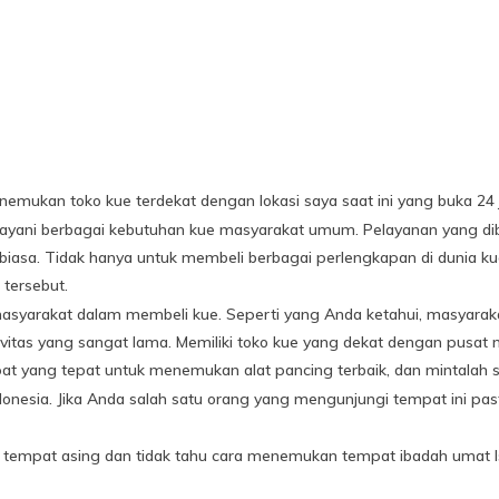
mukan toko kue terdekat dengan lokasi saya saat ini yang buka 24 j
ani berbagai kebutuhan kue masyarakat umum. Pelayanan yang diberi
iasa. Tidak hanya untuk membeli berbagai perlengkapan di dunia ku
 tersebut.
yarakat dalam membeli kue. Seperti yang Anda ketahui, masyarakat 
ivitas yang sangat lama. Memiliki toko kue yang dekat dengan pus
at yang tepat untuk menemukan alat pancing terbaik, dan mintalah sa
donesia. Jika Anda salah satu orang yang mengunjungi tempat ini past
di tempat asing dan tidak tahu cara menemukan tempat ibadah umat Is