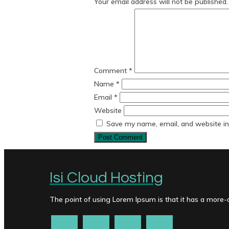
Your email address will not be published.
Comment
*
Name
*
Email
*
Website
Save my name, email, and website in 
Isi Cloud Hosting
The point of using Lorem Ipsum is that it has a more-or