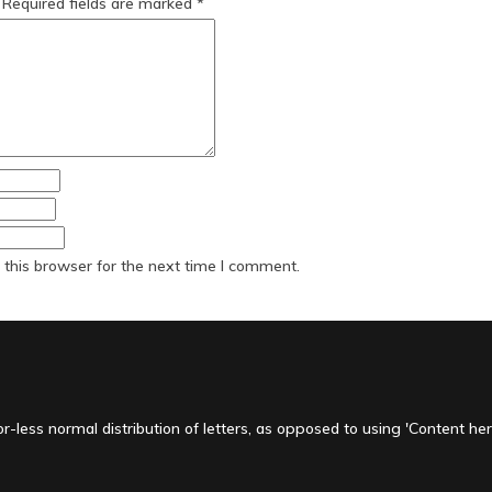
Required fields are marked
*
this browser for the next time I comment.
-less normal distribution of letters, as opposed to using 'Content here