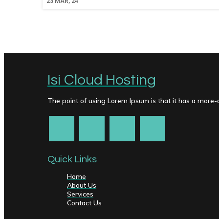
23
MAR, 24
Isi Cloud Hosting
The point of using Lorem Ipsum is that it has a more-or
Quick Links
Home
About Us
Services
Contact Us