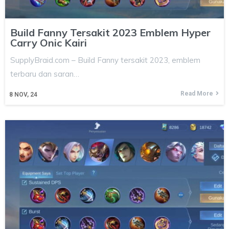
Build Fanny Tersakit 2023 Emblem Hyper
Carry Onic Kairi
SupplyBraid.com – Build Fanny tersakit 2023, emblem
terbaru dan saran…
Read More
8
NOV, 24