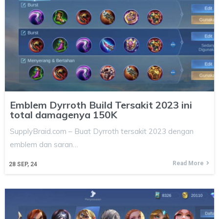
Emblem Dyrroth Build Tersakit 2023 ini
total damagenya 150K
SupplyBraid.com – Buat Dyrroth tersakit 2023 dengan
emblem dan saran…
Read More
28
SEP, 24