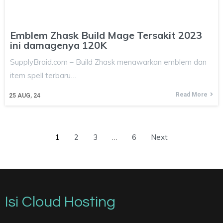
Emblem Zhask Build Mage Tersakit 2023
ini damagenya 120K
SupplyBraid.com – Build Zhask menawarkan emblem dan
item spell terbaru…
Read More
25
AUG, 24
1
2
3
…
6
Next
Isi Cloud Hosting