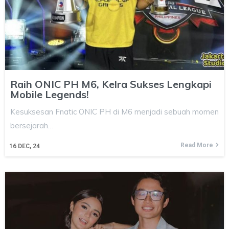
Raih ONIC PH M6, Kelra Sukses Lengkapi
Mobile Legends!
Kesuksesan Fnatic ONIC PH di M6 menjadi sebuah momen
bersejarah…
Read More
16
DEC, 24