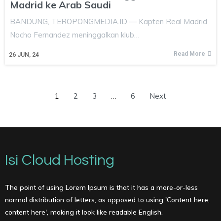
Madrid ke Arab Saudi
BANDUNG, TEROPONGMEDIA.ID — Kapten Real Madrid
Nacho Fernandez meninggalkan klub…
Read More
26
JUN, 24
1
2
3
…
6
Next
Isi Cloud Hosting
The point of using Lorem Ipsum is that it has a more-or-less
normal distribution of letters, as opposed to using 'Content here,
content here', making it look like readable English.