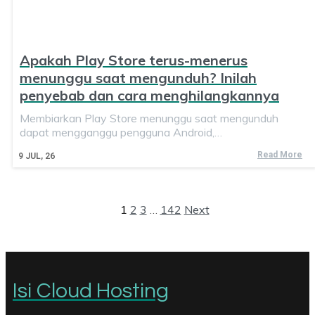
Apakah Play Store terus-menerus
menunggu saat mengunduh? Inilah
penyebab dan cara menghilangkannya
Membiarkan Play Store menunggu saat mengunduh
dapat mengganggu pengguna Android,…
Read More
9
JUL, 26
1
2
3
…
142
Next
Isi Cloud Hosting