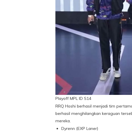
Playoff MPL ID S14
RRQ Hoshi berhasil menjadi tim pertam
berhasil menghilangkan keraguan ters
mereka.
Dyrenn (EXP Laner)