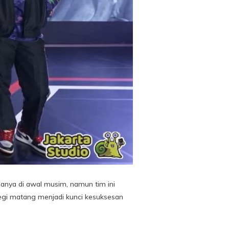
anya di awal musim, namun tim ini
egi matang menjadi kunci kesuksesan