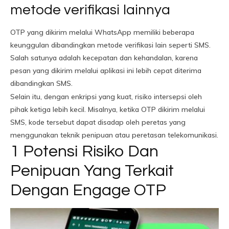
metode verifikasi lainnya
OTP yang dikirim melalui WhatsApp memiliki beberapa
keunggulan dibandingkan metode verifikasi lain seperti SMS.
Salah satunya adalah kecepatan dan kehandalan, karena
pesan yang dikirim melalui aplikasi ini lebih cepat diterima
dibandingkan SMS.
Selain itu, dengan enkripsi yang kuat, risiko intersepsi oleh
pihak ketiga lebih kecil. Misalnya, ketika OTP dikirim melalui
SMS, kode tersebut dapat disadap oleh peretas yang
menggunakan teknik penipuan atau peretasan telekomunikasi.
1 Potensi Risiko Dan
Penipuan Yang Terkait
Dengan Engage OTP