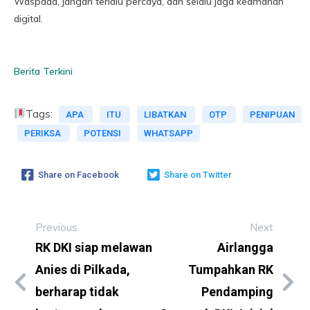
Waspada, jangan terlalu percaya, dan selalu jaga keamanan
digital.
Berita Terkini
Tags:
APA
ITU
LIBATKAN
OTP
PENIPUAN
PERIKSA
POTENSI
WHATSAPP
Share on Facebook
Share on Twitter
Previous
Next
RK DKI siap melawan
Airlangga
Anies di Pilkada,
Tumpahkan RK
berharap tidak
Pendamping