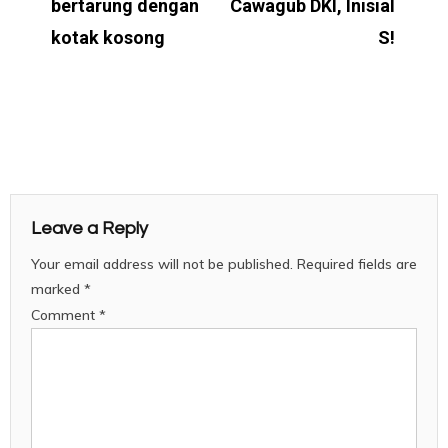
bertarung dengan
Cawagub DKI, Inisial
kotak kosong
S!
Leave a Reply
Your email address will not be published.
Required fields are
marked
*
Comment
*