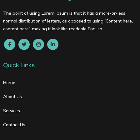
The point of using Lorem Ipsum is that it has a more-or-less
normal distribution of letters, as opposed to using 'Content here,
content here', making it look like readable English.
Quick Links
Home
About Us
Services
Contact Us