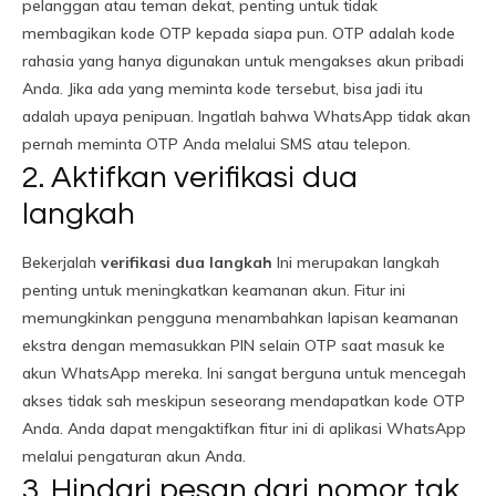
pelanggan atau teman dekat, penting untuk tidak
membagikan kode OTP kepada siapa pun. OTP adalah kode
rahasia yang hanya digunakan untuk mengakses akun pribadi
Anda. Jika ada yang meminta kode tersebut, bisa jadi itu
adalah upaya penipuan. Ingatlah bahwa WhatsApp tidak akan
pernah meminta OTP Anda melalui SMS atau telepon.
2. Aktifkan verifikasi dua
langkah
Bekerjalah
verifikasi dua langkah
Ini merupakan langkah
penting untuk meningkatkan keamanan akun. Fitur ini
memungkinkan pengguna menambahkan lapisan keamanan
ekstra dengan memasukkan PIN selain OTP saat masuk ke
akun WhatsApp mereka. Ini sangat berguna untuk mencegah
akses tidak sah meskipun seseorang mendapatkan kode OTP
Anda. Anda dapat mengaktifkan fitur ini di aplikasi WhatsApp
melalui pengaturan akun Anda.
3. Hindari pesan dari nomor tak