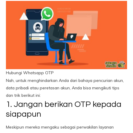
Hubungi Whatsapp OTP
Nah, untuk menghindarkan Anda dari bahaya pencurian akun,
data pribadi atau peretasan akun, Anda bisa mengikuti tips
dan trik berikut ini:
1. Jangan berikan OTP kepada
siapapun
Meskipun mereka mengaku sebagai perwakilan layanan