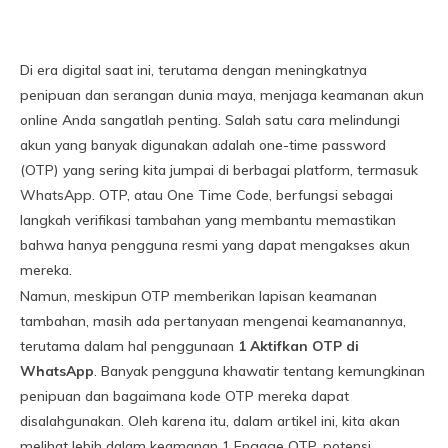
Di era digital saat ini, terutama dengan meningkatnya
penipuan dan serangan dunia maya, menjaga keamanan akun
online Anda sangatlah penting. Salah satu cara melindungi
akun yang banyak digunakan adalah one-time password
(OTP) yang sering kita jumpai di berbagai platform, termasuk
WhatsApp. OTP, atau One Time Code, berfungsi sebagai
langkah verifikasi tambahan yang membantu memastikan
bahwa hanya pengguna resmi yang dapat mengakses akun
mereka.
Namun, meskipun OTP memberikan lapisan keamanan
tambahan, masih ada pertanyaan mengenai keamanannya,
terutama dalam hal penggunaan
1 Aktifkan OTP di
WhatsApp
. Banyak pengguna khawatir tentang kemungkinan
penipuan dan bagaimana kode OTP mereka dapat
disalahgunakan. Oleh karena itu, dalam artikel ini, kita akan
melihat lebih dalam keamanan 1 Engage OTP, potensi