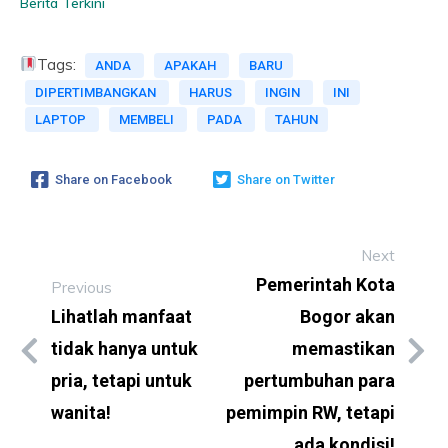
Berita Terkini
Tags:
ANDA
APAKAH
BARU
DIPERTIMBANGKAN
HARUS
INGIN
INI
LAPTOP
MEMBELI
PADA
TAHUN
Share on Facebook
Share on Twitter
Next
Pemerintah Kota
Previous
Lihatlah manfaat
Bogor akan
tidak hanya untuk
memastikan
pria, tetapi untuk
pertumbuhan para
wanita!
pemimpin RW, tetapi
ada kondisi!