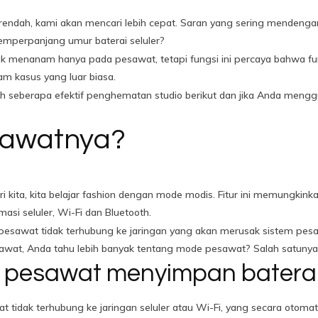
l rendah, kami akan mencari lebih cepat. Saran yang sering mendeng
emperpanjang umur baterai seluler?
k menanam hanya pada pesawat, tetapi fungsi ini percaya bahwa fun
m kasus yang luar biasa.
alah seberapa efektif penghematan studio berikut dan jika Anda men
sawatnya?
ari kita, kita belajar fashion dengan mode modis. Fitur ini memungk
masi seluler, Wi-Fi dan Bluetooth.
g, pesawat tidak terhubung ke jaringan yang akan merusak sistem pe
sawat, Anda tahu lebih banyak tentang mode pesawat? Salah satunya
 pesawat menyimpan batera
t tidak terhubung ke jaringan seluler atau Wi-Fi, yang secara otomati