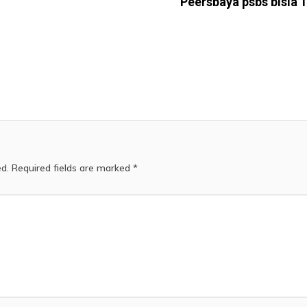
Peersbaya psbs bisia 
ed.
Required fields are marked
*