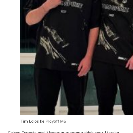
Tim Lolos ke Playoff M6
Falcon Esports asal Myanmar memang tidak seru. Mereka