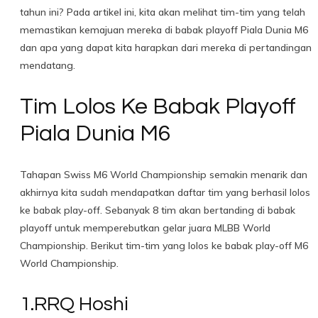
tahun ini? Pada artikel ini, kita akan melihat tim-tim yang telah
memastikan kemajuan mereka di babak playoff Piala Dunia M6
dan apa yang dapat kita harapkan dari mereka di pertandingan
mendatang.
Tim Lolos Ke Babak Playoff
Piala Dunia M6
Tahapan Swiss M6 World Championship semakin menarik dan
akhirnya kita sudah mendapatkan daftar tim yang berhasil lolos
ke babak play-off. Sebanyak 8 tim akan bertanding di babak
playoff untuk memperebutkan gelar juara MLBB World
Championship. Berikut tim-tim yang lolos ke babak play-off M6
World Championship.
1.RRQ Hoshi