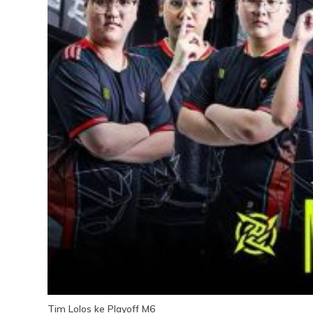
Tim Lolos ke Playoff M6