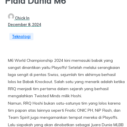
Piala Dunia M6
Chick In
December 8, 2024
Teknologi
M6 World Championship 2024 kini memasuki babak yang
sangat dinantikan yaitu Playoffs! Setelah melalui serangkaian
laga sengit di pentas Swiss, sejumlah tim akhirnya berhasil
lolos ke Babak Knockout. Salah satu yang menarik adalah ketika
RRQ menjadi tim pertama dalam sejarah yang berhasil
mengalahkan Twisted Minds milik Hoshi.
Namun, RRQ Hoshi bukan satu-satunya tim yang lolos karena
tim papan atas lainnya seperti Fnatic ONIC PH, NiP Flash, dan
Team Spirit juga mengamankan tempat mereka di Playoffs.
Lalu siapakah yang akan dinobatkan sebagai Juara Dunia MLBB