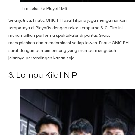
Tim Lolos ke Playoff M6
Selanjutnya, Fnatic ONIC PH asal Filipina juga mengamankan
tempatnya di Playoffs dengan rekor sempurna 3-0. Tim ini
menampilkan performa spektakuler di pentas Swiss,
mengalahkan dan mendominasi setiap lawan. Fnatic ONIC PH
sarat dengan pemain bintang yang mampu mengubah
jalannya pertandingan kapan saja.
3. Lampu Kilat NiP