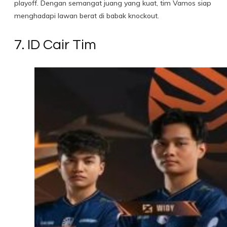
playoff. Dengan semangat juang yang kuat, tim Vamos siap
menghadapi lawan berat di babak knockout.
7. ID Cair Tim