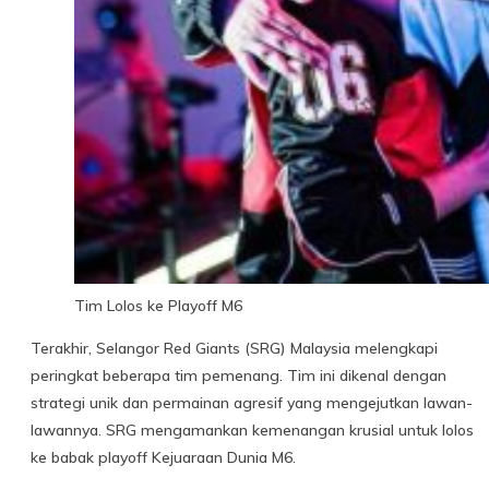
Tim Lolos ke Playoff M6
Terakhir, Selangor Red Giants (SRG) Malaysia melengkapi
peringkat beberapa tim pemenang. Tim ini dikenal dengan
strategi unik dan permainan agresif yang mengejutkan lawan-
lawannya. SRG mengamankan kemenangan krusial untuk lolos
ke babak playoff Kejuaraan Dunia M6.