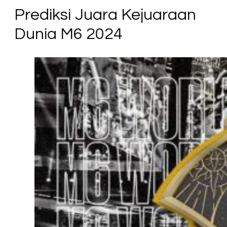
Prediksi Juara Kejuaraan
Dunia M6 2024