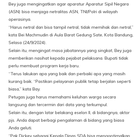
Bey juga mengingatkan agar aparatur Aparatur Sipil Negara
(ASN) bisa menjaga netralitas ASN, TNI/Polri di wilayah
operasinya.
“Harus netral dan bisa tampil netral, tidak memihak dan netral,”
kata Bei Machmudin di Aula Barat Gedung Sate, Kota Bandung,
Selasa (24/9/2024).
Selain itu, mengingat masa jabatannya yang singkat, Bey juga
memberikan nasihat kepada pejabat pelaksana. Bupati tidak
perlu membuat program kerja baru.
“Terus lakukan apa yang baik dan perbaiki apa yang masih
kurang baik. “Pastikan pelayanan publik tetap berjalan seperti
biasa,” kata Bay.
Petugas juga harus memahami keluhan warga secara
langsung dan tercermin dari data yang terkumpul.
Selain itu, dengan latar belakang eselon II, di bidangnya, aktor
pjs. Anda dapat berbagi pengalaman di bidang yang biasa
Anda geluti.
“Pak Dickey sebagai Kepala Dinas SDA bisa mengoptimalkan