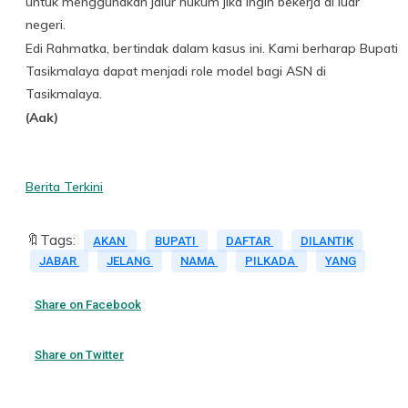
untuk menggunakan jalur hukum jika ingin bekerja di luar
negeri.
Edi Rahmatka, bertindak dalam kasus ini. Kami berharap Bupati
Tasikmalaya dapat menjadi role model bagi ASN di
Tasikmalaya.
(Aak)
Berita Terkini
🔖Tags:
AKAN
BUPATI
DAFTAR
DILANTIK
JABAR
JELANG
NAMA
PILKADA
YANG
Share on Facebook
Share on Twitter