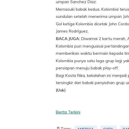
umpan Sanchez Diaz.
Memasuki babak kedua, Kolombia teru
sundulan setelah menerima umpan John
Gol ketiga Kolombia dicetak John Cor
James Rodríguez.
BACA JUGA:
Diwarnai 2 kartu merah, 
Kolombia pun menguasai pertandingan 
memberikan waktu bermain kepada ti
Kolombia punya satu laga grup lagi ya
persiapan menuju babak play-off.
Bagi Kosta Rika, kekalahan ini menjad
tersingkir dari babak penyisihan grup u
(Usk)
Berita Terkini
🔖Tags: