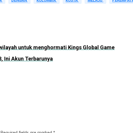
N
DENGAN
KOLOMBIA
KOSTA
MELAJU
PEREMPAT
ilayah untuk menghormati Kings Global Game
3, Ini Akun Terbarunya
Required fields are marked
*