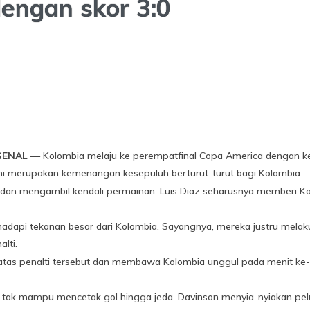
dengan skor 3:0
GENAL
— Kolombia melaju ke perempatfinal Copa America dengan ke
Ini merupakan kemenangan kesepuluh berturut-turut bagi Kolombia.
f dan mengambil kendali permainan. Luis Diaz seharusnya memberi K
hadapi tekanan besar dari Kolombia. Sayangnya, mereka justru melaku
lti.
atas penalti tersebut dan membawa Kolombia unggul pada menit ke-
 tak mampu mencetak gol hingga jeda. Davinson menyia-nyiakan pel