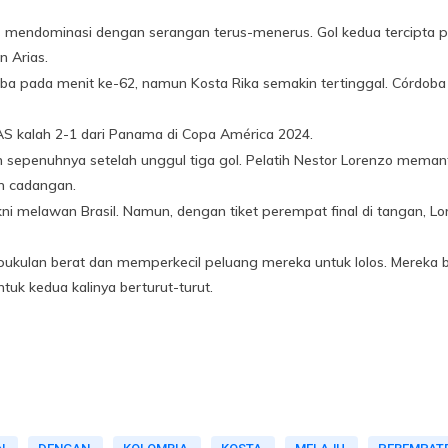
s mendominasi dengan serangan terus-menerus. Gol kedua tercipta 
 Arias.
doba pada menit ke-62, namun Kosta Rika semakin tertinggal. Córdo
AS kalah 2-1 dari Panama di Copa América 2024.
sepenuhnya setelah unggul tiga gol. Pelatih Nestor Lorenzo meman
m cadangan.
kni melawan Brasil. Namun, dengan tiket perempat final di tangan, L
i pukulan berat dan memperkecil peluang mereka untuk lolos. Mereka
ntuk kedua kalinya berturut-turut.