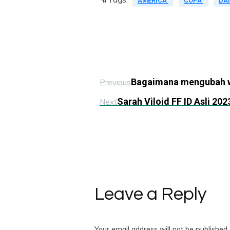
AMERICA
COPA
DA
Bagaimana mengubah w
Previous
Sarah Viloid FF ID Asli 202
Next
Leave a Reply
Your email address will not be published.