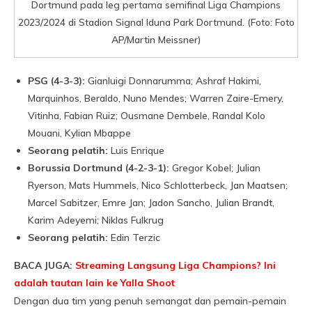
Dortmund pada leg pertama semifinal Liga Champions
2023/2024 di Stadion Signal Iduna Park Dortmund. (Foto: Foto
AP/Martin Meissner)
PSG (4-3-3):
Gianluigi Donnarumma; Ashraf Hakimi,
Marquinhos, Beraldo, Nuno Mendes; Warren Zaire-Emery,
Vitinha, Fabian Ruiz; Ousmane Dembele, Randal Kolo
Mouani, Kylian Mbappe
Seorang pelatih:
Luis Enrique
Borussia Dortmund (4-2-3-1):
Gregor Kobel; Julian
Ryerson, Mats Hummels, Nico Schlotterbeck, Jan Maatsen;
Marcel Sabitzer, Emre Jan; Jadon Sancho, Julian Brandt,
Karim Adeyemi; Niklas Fulkrug
Seorang pelatih:
Edin Terzic
BACA JUGA:
Streaming Langsung Liga Champions? Ini
adalah tautan lain ke Yalla Shoot
Dengan dua tim yang penuh semangat dan pemain-pemain