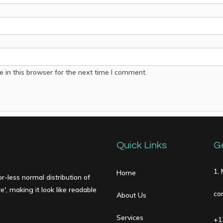
 in this browser for the next time I comment.
Quick Links
G
1,
Home
r-less normal distribution of
', making it look like readable
co
About Us
Services
+1