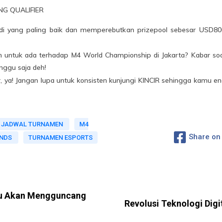
ONG QUALIFIER
i yang paling baik dan memperebutkan prizepool sebesar USD800 
ntuk ada terhadap M4 World Championship di Jakarta? Kabar soal 
unggu saja deh!
, ya! Jangan lupa untuk konsisten kunjungi KINCIR sehingga kamu en
JADWAL TURNAMEN
M4
Share on
ENDS
TURNAMEN ESPORTS
ru Akan Mengguncang
Revolusi Teknologi Digit