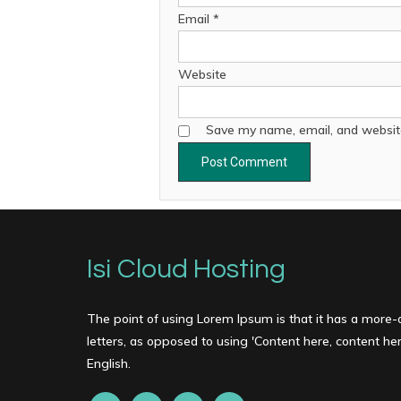
Email
*
Website
Save my name, email, and website
Isi Cloud Hosting
The point of using Lorem Ipsum is that it has a more-o
letters, as opposed to using 'Content here, content here
English.