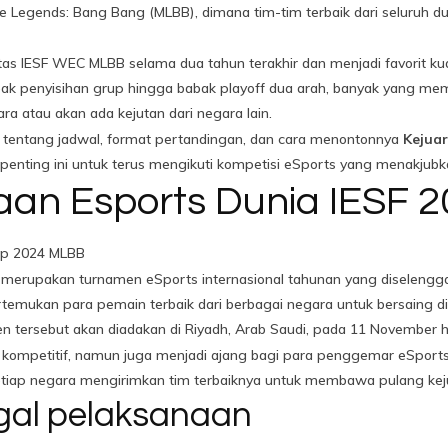
le Legends: Bang Bang (MLBB), dimana tim-tim terbaik dari seluruh
as IESF WEC MLBB selama dua tahun terakhir dan menjadi favorit kuat
abak penyisihan grup hingga babak playoff dua arah, banyak yang me
 atau akan ada kejutan dari negara lain.
as tentang jadwal, format pertandingan, dan cara menontonnya
Kejua
 penting ini untuk terus mengikuti kompetisi eSports yang menakjubk
raan Esports Dunia IESF 
ip 2024 MLBB
merupakan turnamen eSports internasional tahunan yang diselenggar
rtemukan para pemain terbaik dari berbagai negara untuk bersaing d
n tersebut akan diadakan di Riyadh, Arab Saudi, pada 11 November
 kompetitif, namun juga menjadi ajang bagi para penggemar eSports
Setiap negara mengirimkan tim terbaiknya untuk membawa pulang kej
gal pelaksanaan