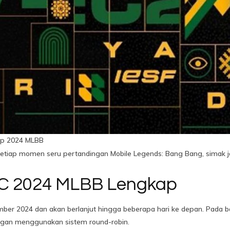
ip 2024 MLBB
etiap momen seru pertandingan Mobile Legends: Bang Bang, simak j
C 2024 MLBB Lengkap
er 2024 dan akan berlanjut hingga beberapa hari ke depan. Pada baba
ngan menggunakan sistem round-robin.