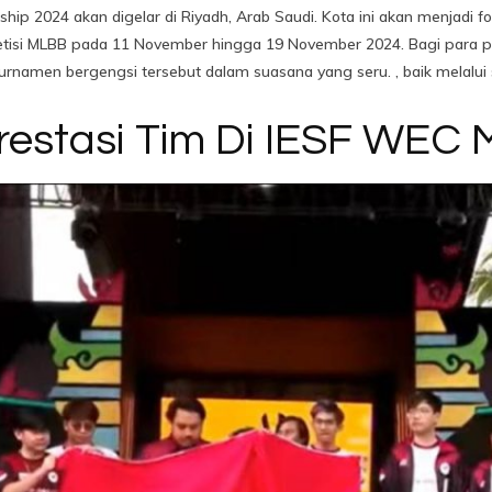
hip 2024 akan digelar di Riyadh, Arab Saudi. Kota ini akan menjadi 
tisi MLBB pada 11 November hingga 19 November 2024. Bagi para 
rnamen bergengsi tersebut dalam suasana yang seru. , baik melalui
restasi Tim Di IESF WEC