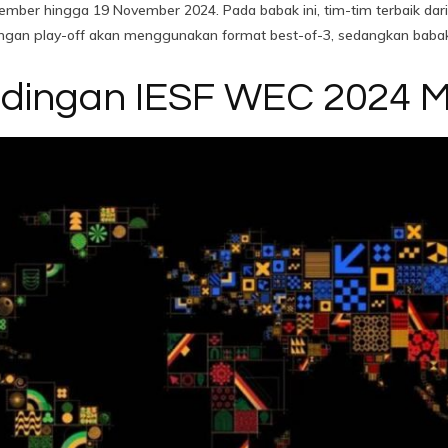
vember hingga 19 November 2024. Pada babak ini, tim-tim terbaik da
ingan play-off akan menggunakan format best-of-3, sedangkan baba
ndingan IESF WEC 2024 