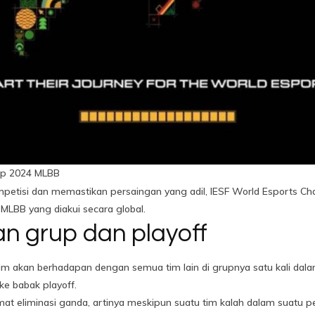
ip 2024 MLBB
etisi dan memastikan persaingan yang adil, IESF World Esports 
MLBB yang diakui secara global.
an grup dan playoff
p tim akan berhadapan dengan semua tim lain di grupnya satu kali da
e babak playoff.
mat eliminasi ganda, artinya meskipun suatu tim kalah dalam suatu