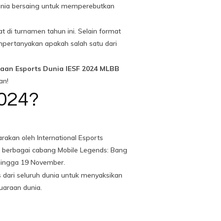
 dunia bersaing untuk memperebutkan
 di turnamen tahun ini. Selain format
mpertanyakan apakah salah satu dari
raan Esports Dunia IESF 2024 MLBB
an!
2024?
akan oleh International Esports
i berbagai cabang Mobile Legends: Bang
 hingga 19 November.
 dari seluruh dunia untuk menyaksikan
uaraan dunia.