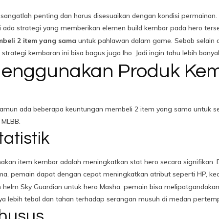
angatlah penting dan harus disesuaikan dengan kondisi permainan. B
i ada strategi yang memberikan elemen build kembar pada hero ters
beli 2 item yang sama
untuk pahlawan dalam game. Sebab selain d
, strategi kembaran ini bisa bagus juga lho. Jadi ingin tahu lebih ba
enggunakan Produk Ke
 namun ada beberapa keuntungan membeli 2 item yang sama untuk set
 MLBB.
atistik
kan item kembar adalah meningkatkan stat hero secara signifika
a, pemain dapat dengan cepat meningkatkan atribut seperti HP, kece
 helm Sky Guardian untuk hero Masha, pemain bisa melipatgandaka
ya lebih tebal dan tahan terhadap serangan musuh di medan pertem
khusus