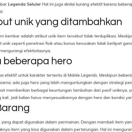
mbar
Legenda Seluler
Hal ini juga dinilai kurang efektif karena beber
t:
ibut unik yang ditambahkan
embar adalah atribut unik item tersebut tidak terduplikasi. Meskipun
t unik seperti penetrasi fisik atau bonus kerusakan tidak berlipat g
n mengurangi efektivitasnya.
a beberapa hero
efektif untuk karakter tertentu di Mobile Legends. Meskipun bebe
ama, ada juga hero yang lebih menguntungkan dengan strategi pe
 memberikan berbagai keuntungan tambahan dari pasif uniknya, yang
li. Jadi kalian harus menyesuaikannya dengan hero dan kondisi yan
 Barang
tas yang dapat digunakan dalam permainan. Dengan membeli item y
ya item yang bisa digunakan dalam pertarungan. Hal ini mengurangi 