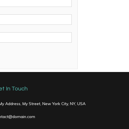
et In Touch
 My Address, My Street, New York City, NY, USA
ntact@domain.com