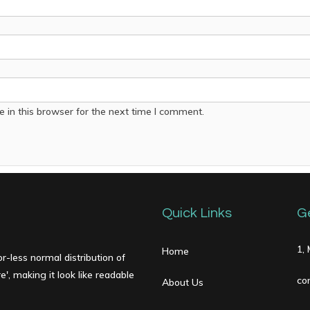
 in this browser for the next time I comment.
Quick Links
G
1,
Home
r-less normal distribution of
', making it look like readable
co
About Us