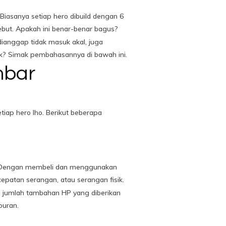
iasanya setiap hero dibuild dengan 6
ebut. Apakah ini benar-benar bagus?
ianggap tidak masuk akal, juga
nyak? Simak pembahasannya di bawah ini.
mbar
iap hero lho. Berikut beberapa
n. Dengan membeli dan menggunakan
patan serangan, atau serangan fisik.
n jumlah tambahan HP yang diberikan
puran.