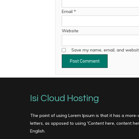
Email
*
Website
Save my name, email, and website
Isi Cloud Hosting
The point of using Lorem Ipsum is that it has a more-o
letters, as opposed to using 'Content here, content here
English.