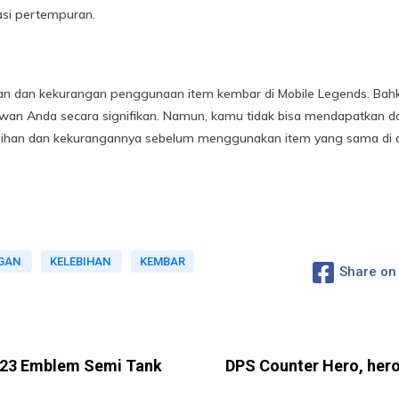
uasi pertempuran.
han dan kekurangan penggunaan item kembar di Mobile Legends. Bahk
wan Anda secara signifikan. Namun, kamu tidak bisa mendapatkan do
elebihan dan kekurangannya sebelum menggunakan item yang sama di
GAN
KELEBIHAN
KEMBAR
Share on
2023 Emblem Semi Tank
DPS Counter Hero, he