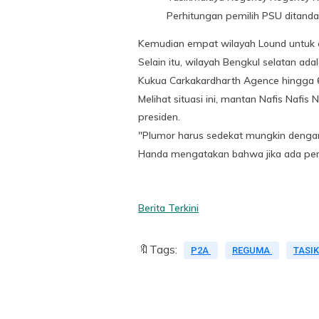
Perhitungan pemilih PSU ditandai
Kemudian empat wilayah Lound untuk e
Selain itu, wilayah Bengkul selatan ad
Kukua Carkakardharth Agence hingga 6
Melihat situasi ini, mantan Nafis Nafi
presiden.
"Plumor harus sedekat mungkin dengan
Handa mengatakan bahwa jika ada pers
Berita Terkini
🔖Tags:
P2A
REGUMA
TASI