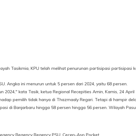
ayah Tasikmia, KPU telah melihat penurunan partisipasi partisipasi 
SU. Angka ini menurun untuk 5 persen dari 2024, yaitu 68 persen.
n 2024," kata Tasik, ketua Regional Recepities Amin, Kamis, 24 April
adap pemilih tidak hanya di Thazmaaly Regari. Tetapi di hampir delap
sipasi di Banjarbaru hingga 58 persen hingga 56 persen. Wilayah Pas
Regency Regency Regency PSU, Cecep-Asp Pocket