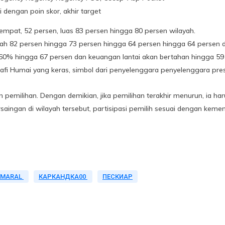
 dengan poin skor, akhir target
mpat, 52 persen, luas 83 persen hingga 80 persen wilayah.
alah 82 persen hingga 73 persen hingga 64 persen hingga 64 persen da
0% hingga 67 persen dan keuangan lantai akan bertahan hingga 59 
s Nafi Humai yang keras, simbol dari penyelenggara penyelenggara pr
 pemilihan. Dengan demikian, jika pemilihan terakhir menurun, ia h
aingan di wilayah tersebut, partisipasi pemilih sesuai dengan keme
KMARAL
КАРКАНДКА00
ПЕСКИАР