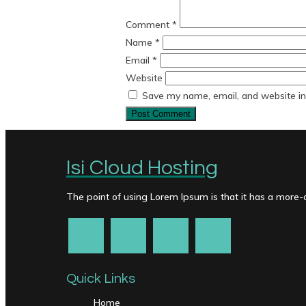
Comment
*
Name
*
Email
*
Website
Save my name, email, and website in 
Isi Cloud Hosting
The point of using Lorem Ipsum is that it has a more-or
Quick Links
Home