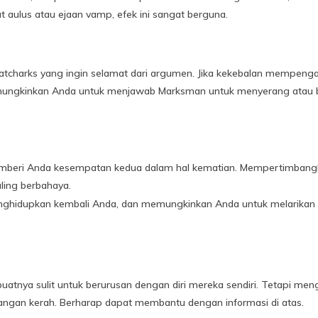
t aulus atau ejaan vamp, efek ini sangat berguna.
tcharks yang ingin selamat dari argumen. Jika kekebalan mempengar
mungkinkan Anda untuk menjawab Marksman untuk menyerang atau b
mberi Anda kesempatan kedua dalam hal kematian. Mempertimbangka
paling berbahaya.
nghidupkan kembali Anda, dan memungkinkan Anda untuk melarikan di
atnya sulit untuk berurusan dengan diri mereka sendiri. Tetapi me
ngan kerah. Berharap dapat membantu dengan informasi di atas.