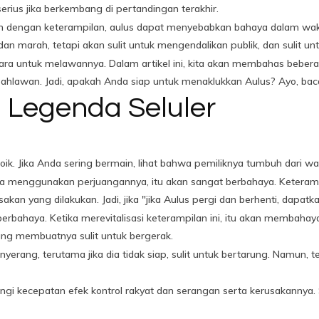
erius jika berkembang di pertandingan terakhir.
 dengan keterampilan, aulus dapat menyebabkan bahaya dalam waktu s
an marah, tetapi akan sulit untuk mengendalikan publik, dan sulit un
cara untuk melawannya. Dalam artikel ini, kita akan membahas bebera
lawan. Jadi, apakah Anda siap untuk menaklukkan Aulus? Ayo, baca 
i Legenda Seluler
oik. Jika Anda sering bermain, lihat bahwa pemiliknya tumbuh dari wa
ka menggunakan perjuangannya, itu akan sangat berbahaya. Keteram
sakan yang dilakukan. Jadi, jika "jika Aulus pergi dan berhenti, da
 berbahaya. Ketika merevitalisasi keterampilan ini, itu akan memba
ng membuatnya sulit untuk bergerak.
nyerang, terutama jika dia tidak siap, sulit untuk bertarung. Namun, 
ngi kecepatan efek kontrol rakyat dan serangan serta kerusakannya.