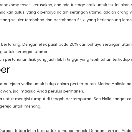
 mengkompensasi kerusakan, dan ada turtage antik untuk itu. Ini aka
alkan aulus, yang dipercaya dalam serangan utama, adalah orang 
an tiang seluler tambahan dan pertahanan fisik, yang berlangsung la
bertarung. Dengan efek pasif pada 20% dari bahaya serangan utama,
ng untuk serangan utama.
 pertahanan fisik yang jauh lebih tinggi, yang lebih tahan terhadap
ber
tau ejaan vodka untuk hidup dalam pertempuran. Marine Halbsld adal
lawan, jadi maksud Anda perulus permanen.
aha untuk mengisi rumput di tengah pertempuran. Sea Halld sangat c
ereja untuk menang.
pi Duraan, tetapi lebih baik untuk penuaan heroik. Dengan item ini, 