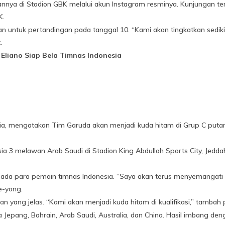
nnya di Stadion GBK melalui akun Instagram resminya. Kunjungan ter
K.
ntuk pertandingan pada tanggal 10. “Kami akan tingkatkan sedikit,
.
 Eliano Siap Bela Timnas Indonesia
ia, mengatakan Tim Garuda akan menjadi kuda hitam di Grup C putara
ia 3 melawan Arab Saudi di Stadion King Abdullah Sports City, Jedda
ada para pemain timnas Indonesia. “Saya akan terus menyemangat
e-yong.
uan yang jelas. “Kami akan menjadi kuda hitam di kualifikasi,” tambah p
 Jepang, Bahrain, Arab Saudi, Australia, dan China. Hasil imbang d