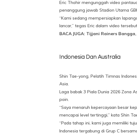
Eric Thohir mengunggah video pantaua
penanggung jawab Stadion Utama GB
“Kami sedang mempersiapkan lapangan u
lancar,” tegas Eric dalam video tersebut
BACA JUGA: Tijjani Rainers Bangga,
Indonesia Dan Australia
Shin Tae-yong, Pelatih Timnas Indones
Asia.
Laga babak 3 Piala Dunia 2026 Zona As
poin.
“Saya menaruh kepercayaan besar kep
mencapai level tertinggi,” kata Shin Ta
“Pada tahap ini, kami juga memiliki tuj
Indonesia tergabung di Grup C bersama