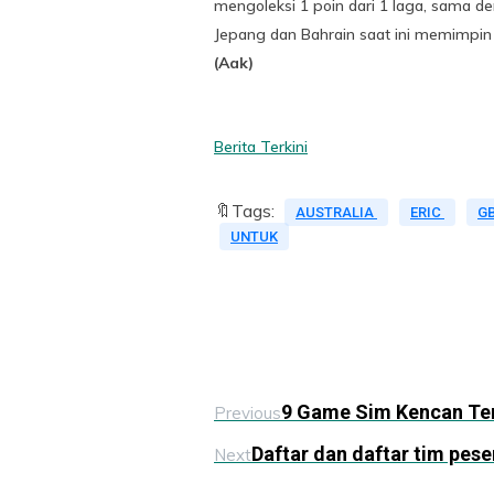
mengoleksi 1 poin dari 1 laga, sama d
Jepang dan Bahrain saat ini memimpin
(Aak)
Berita Terkini
🔖Tags:
AUSTRALIA
ERIC
G
UNTUK
9 Game Sim Kencan Ter
Previous
Daftar dan daftar tim pes
Next