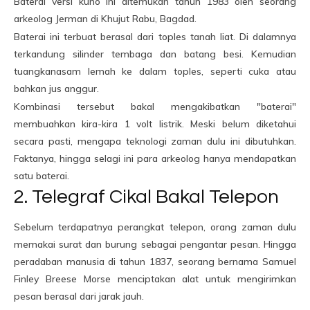
Baterai versi kuno ini ditemukan tahun 1983 oleh seorang
arkeolog Jerman di Khujut Rabu, Bagdad.
Baterai ini terbuat berasal dari toples tanah liat. Di dalamnya
terkandung silinder tembaga dan batang besi. Kemudian
tuangkanasam lemah ke dalam toples, seperti cuka atau
bahkan jus anggur.
Kombinasi tersebut bakal mengakibatkan "baterai"
membuahkan kira-kira 1 volt listrik. Meski belum diketahui
secara pasti, mengapa teknologi zaman dulu ini dibutuhkan.
Faktanya, hingga selagi ini para arkeolog hanya mendapatkan
satu baterai.
2. Telegraf Cikal Bakal Telepon
Sebelum terdapatnya perangkat telepon, orang zaman dulu
memakai surat dan burung sebagai pengantar pesan. Hingga
peradaban manusia di tahun 1837, seorang bernama Samuel
Finley Breese Morse menciptakan alat untuk mengirimkan
pesan berasal dari jarak jauh.