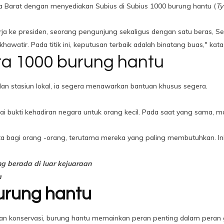
 Barat dengan menyediakan Subius di Subius 1000 burung hantu (
Ty
ja ke presiden, seorang pengunjung sekaligus dengan satu beras, Seni
hawatir. Pada titik ini, keputusan terbaik adalah binatang buas," kat
uta 1000 burung hantu
an stasiun lokal, ia segera menawarkan bantuan khusus segera.
i bukti kehadiran negara untuk orang kecil. Pada saat yang sama, m
ata bagi orang -orang, terutama mereka yang paling membutuhkan. I
g berada di luar kejuaraan
a
urung hantu
an konservasi, burung hantu memainkan peran penting dalam peran g