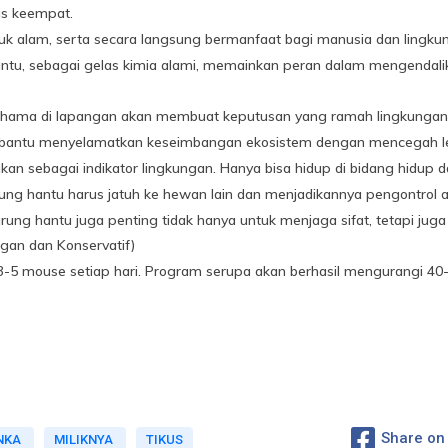
is keempat.
uk alam, serta secara langsung bermanfaat bagi manusia dan lingku
hantu, sebagai gelas kimia alami, memainkan peran dalam mengenda
ma di lapangan akan membuat keputusan yang ramah lingkungan 
embantu menyelamatkan keseimbangan ekosistem dengan mencegah le
n sebagai indikator lingkungan. Hanya bisa hidup di bidang hidup dal
rung hantu harus jatuh ke hewan lain dan menjadikannya pengontrol a
ng hantu juga penting tidak hanya untuk menjaga sifat, tetapi juga 
an dan Konservatif)
3-5 mouse setiap hari. Program serupa akan berhasil mengurangi 40
Share on
NKA
MILIKNYA
TIKUS