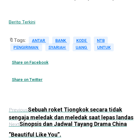
Berita Terkini
🔖Tags:
ANTAR
BANK
KODE
NTB
PENGIRIMAN
SYARIAH
UANG
UNTUK
Share on Facebook
Share on Twitter
Sebuah roket Tiongkok secara tidak
Previous
sengaja meledak dan meledak saat lepas landas
Sinopsis dan Jadwal Tayang Drama China
Next
“Beautiful Like You”.