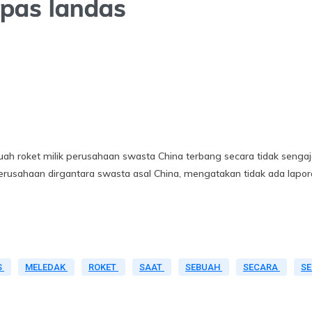
epas landas
roket milik perusahaan swasta China terbang secara tidak sengaj
erusahaan dirgantara swasta asal China, mengatakan tidak ada lapor
S
MELEDAK
ROKET
SAAT
SEBUAH
SECARA
S