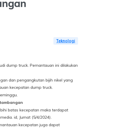
kungan
Teknologi
i dump truck. Pemantauan ini dilakukan
an dan pengangkutan bijih nikel yang
auan kecepatan dump truck.
seminggu.
ertambangan
ebihi batas kecepatan maka terdapat
edia. id, Jumat (5/4/2024).
pemantauan kecepatan juga dapat