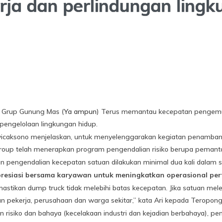
rja dan perlindungan ling
 Grup Gunung Mas (
Ya ampun
) Terus memantau kecepatan pengemud
engelolaan lingkungan hidup.
icaksono menjelaskan, untuk menyelenggarakan kegiatan penambang
roup telah menerapkan program pengendalian risiko berupa pemant
n pengendalian kecepatan satuan dilakukan minimal dua kali dalam 
resiasi bersama karyawan untuk meningkatkan operasional p
mastikan dump truck tidak melebihi batas kecepatan. Jika satuan mel
pekerja, perusahaan dan warga sekitar,” kata Ari kepada Teropongm
an risiko dan bahaya (kecelakaan industri dan kejadian berbahaya), 