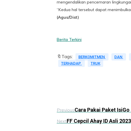
mengendalikan pencemaran lingkungan
“Kedua hal tersebut dapat menimbulkan
(Agus/Dist)
Berita Terkini
🔖Tags:
BERKOMITMEN
DAN
TERHADAP
TRUK
Cara Pakai Paket IsiGo
Previous
FF Cepcil Ahay ID Asli 202
Next