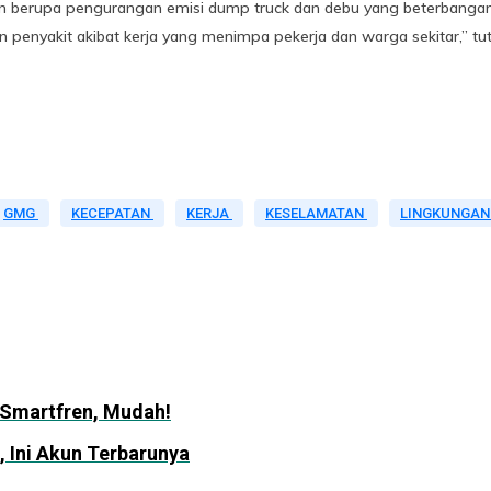
 berupa pengurangan emisi dump truck dan debu yang beterbangan
 penyakit akibat kerja yang menimpa pekerja dan warga sekitar,” tu
GMG
KECEPATAN
KERJA
KESELAMATAN
LINGKUNGA
 Smartfren, Mudah!
3, Ini Akun Terbarunya