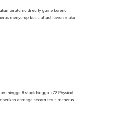
alian terutama di early game karena
enerus menyerap basic attact lawan maka
pam hingga 8 stack hingga +72 Physical
emberikan damage secara terus menerus