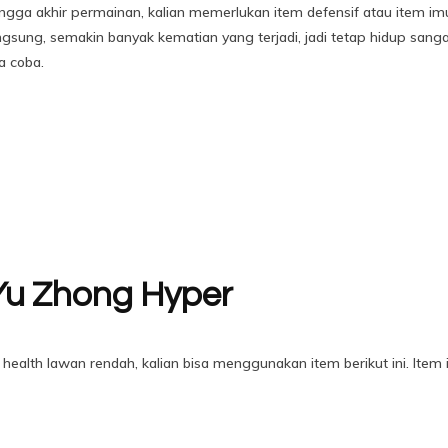
ngga akhir permainan, kalian memerlukan item defensif atau item im
ung, semakin banyak kematian yang terjadi, jadi tetap hidup sangatl
a coba.
Yu Zhong Hyper
na health lawan rendah, kalian bisa menggunakan item berikut ini. Ite