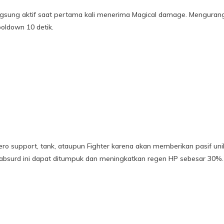
ngsung aktif saat pertama kali menerima Magical damage. Mengurangi
ooldown 10 detik.
hero support, tank, ataupun Fighter karena akan memberikan pasif u
bsurd ini dapat ditumpuk dan meningkatkan regen HP sebesar 30%.