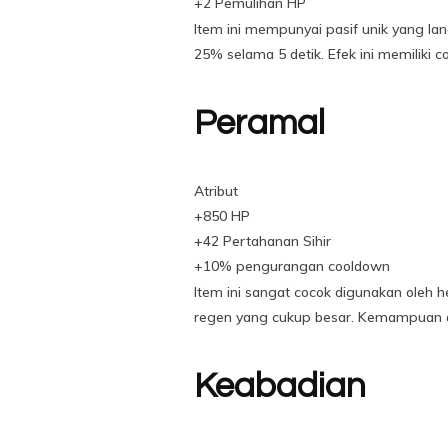
+2 Pemulihan HP
Item ini mempunyai pasif unik yang la
25% selama 5 detik. Efek ini memiliki c
Peramal
Atribut
+850 HP
+42 Pertahanan Sihir
+10% pengurangan cooldown
Item ini sangat cocok digunakan oleh 
regen yang cukup besar. Kemampuan a
Keabadian