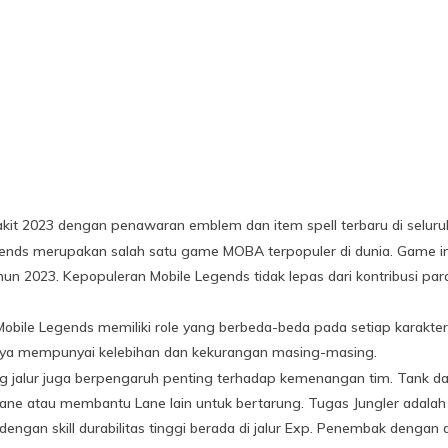
kit 2023 dengan penawaran emblem dan item spell terbaru di seluruh 
Legends merupakan salah satu game MOBA terpopuler di dunia. Game i
un 2023. Kepopuleran Mobile Legends tidak lepas dari kontribusi pa
e Legends memiliki role yang berbeda-beda pada setiap karakternya
ya mempunyai kelebihan dan kekurangan masing-masing.
ng jalur juga berpengaruh penting terhadap kemenangan tim. Tank d
Lane atau membantu Lane lain untuk bertarung. Tugas Jungler adal
dengan skill durabilitas tinggi berada di jalur Exp. Penembak dengan 