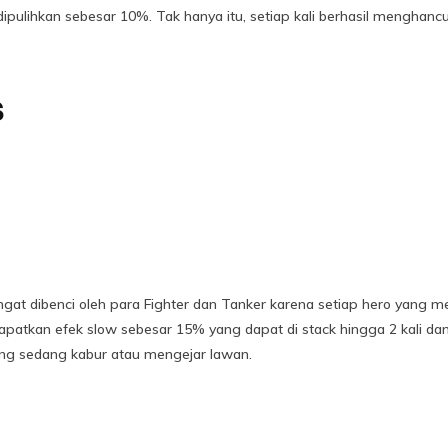
pulihkan sebesar 10%. Tak hanya itu, setiap kali berhasil menghanc
s
angat dibenci oleh para Fighter dan Tanker karena setiap hero yang 
kan efek slow sebesar 15% yang dapat di stack hingga 2 kali dan di
g sedang kabur atau mengejar lawan.