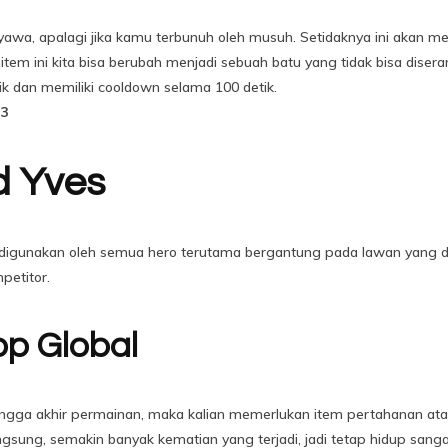
awa, apalagi jika kamu terbunuh oleh musuh. Setidaknya ini akan me
item ini kita bisa berubah menjadi sebuah batu yang tidak bisa di
k dan memiliki cooldown selama 100 detik.
23
ld Yves
ng digunakan oleh semua hero terutama bergantung pada lawan yang 
petitor.
p Global
ingga akhir permainan, maka kalian memerlukan item pertahanan ata
ung, semakin banyak kematian yang terjadi, jadi tetap hidup sangatl