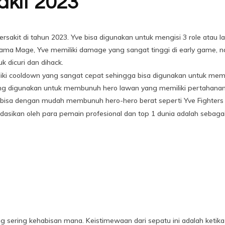
akit 2023
sakit di tahun 2023. Yve bisa digunakan untuk mengisi 3 role atau la
tama Mage, Yve memiliki damage yang sangat tinggi di early game,
 dicuri dan dihack.
miliki cooldown yang sangat cepat sehingga bisa digunakan untuk mem
ring digunakan untuk membunuh hero lawan yang memiliki pertahana
uga bisa dengan mudah membunuh hero-hero berat seperti Yve Fighters
dasikan oleh para pemain profesional dan top 1 dunia adalah sebagai
ang sering kehabisan mana. Keistimewaan dari sepatu ini adalah ket