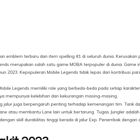
gan emblem terbaru dan item spelling #1 di seluruh dunia. Kerusak
Legends merupakan salah satu game MOBA terpopuler di dunia. Game i
un 2023. Kepopuleran Mobile Legends tidak lepas dari kontribusi pa
e Legends memiliki role yang berbeda-beda pada setiap karakternya
ya mempunyai kelebihan dan kekurangan masing-masing.
ng jalur juga berpengaruh penting terhadap kemenangan tim. Tank d
Lane atau membantu Lane lain untuk bertarung. Tugas Jungler adal
dengan skill durabilitas tinggi berada di jalur Exp. Penembak dengan 