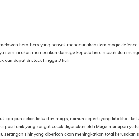
k melawan hero-hero yang banyak menggunakan item magic defence. 
a item ini akan memberikan damage kepada hero musuh dan mengu
ik dan dapat di stack hingga 3 kali.
ut apa pun selain kekuatan magis, namun seperti yang kita lihat, ke
nyai pasif unik yang sangat cocok digunakan oleh Mage manapun yait
ut, serangan sihir yang diberikan akan meningkatkan total kerusakan 